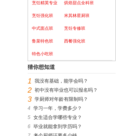
烹饪精英专业
烘焙甜点全科班
烹饪强化班
米其林星厨班
中式面点班
烹饪专修班
鲁菜特色班
西餐强化班
特色小吃班
猜你想知道
1
我没有基础，能学会吗？
2
初中没有毕业也可以报名吗？
3
学厨师对年龄有限制吗？
4
学习一年，学费多少？
5
女生适合学哪些专业？
6
毕业就能拿到学历吗？
7
考个厨师证要多少钱