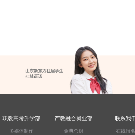
山东新东方往届学生
@林语诺
职教高考升学部
产教融合就业部
联系我
多媒体制作
金典总厨
在线报