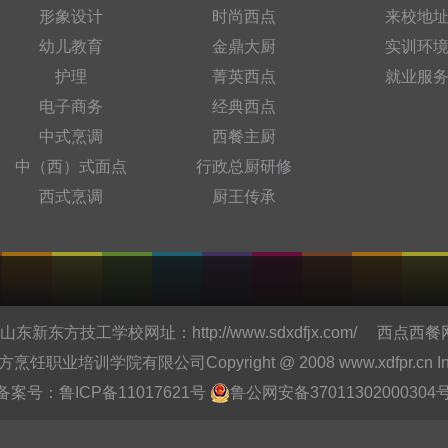
形象设计
时尚西点
来校地
幼儿教育
金鼎大厨
实训环
护理
菁英西点
就业服
电子商务
经典西点
中式烹调
西餐主厨
中（西）式面点
行政总厨研修
西式烹调
厨王传承
东新东方技工学校网址：
http://www.sdxdfjx.com/
西点西餐
培训学院有限公司Copyright @ 2008 www.xdfpr.cn Inc.All r
备案号：
鲁ICP备11017621号
鲁公网安备37011302000304