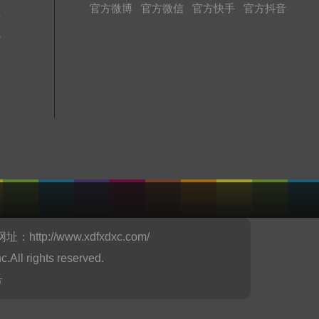
官方微博
官方微信
官方快手
官方抖音
址
境
务
网址：
http://www.xdfxdxc.com/
ights reserved.
号