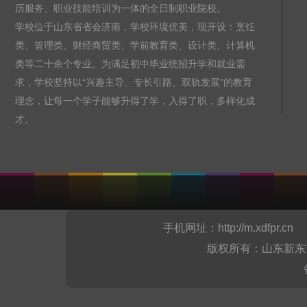
历服务、职业技能培训为一体的全日制职业院校。
学校位于山东省省会济南，学校环境优美，现开设：烹饪
类、管理类、财经商贸类、学前教育类、设计类、计算机
类等二十余个专业。为满足初中毕业统招升学和就业需
求，学校坚持以“兴趣主导、专长引路、双轨发展”的教育
理念，让每一个学子能够升得了学，入得了职，多样化成
才。
手机网址：
http://m.xdfpr.cn
山
版权所有：山东新东方烹饪职业