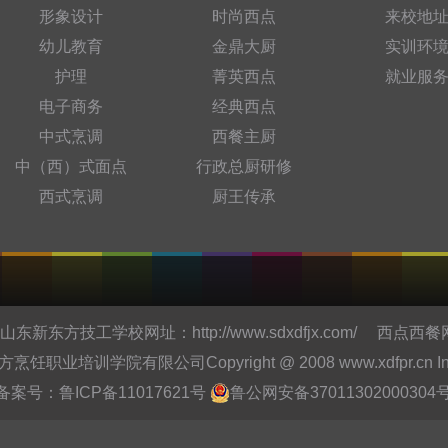
形象设计
时尚西点
来校地
幼儿教育
金鼎大厨
实训环
护理
菁英西点
就业服
电子商务
经典西点
中式烹调
西餐主厨
中（西）式面点
行政总厨研修
西式烹调
厨王传承
东新东方技工学校网址：
http://www.sdxdfjx.com/
西点西餐
培训学院有限公司Copyright @ 2008 www.xdfpr.cn Inc.All r
备案号：
鲁ICP备11017621号
鲁公网安备37011302000304