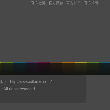
官方微博
官方微信
官方快手
官方抖音
址
境
务
网址：
http://www.xdfxdxc.com/
ights reserved.
号