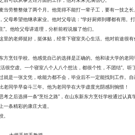
之后可以从事烹饪方面的工作，他对未来充满信心。
麦当劳整整做了两个月。他觉得不能打一辈子工，要有一技之长
，父母希望他继承家业。他对父母说：“学好厨师到哪都有用。
主”。他给父母讲道理，分析前程说服了他们。
这里的老师挺好，挺体贴，经常下寝室关心生活。他对前途很有
东方烹饪学校。他感觉自己的选择是正确的。他和读大学的老同
生活很空虚。一个寝室八个人八个想法，都很个性，不团结”。听
过就是一张文凭，啥能力都不会，毕业后不一定能找到工作。自
比老同学早奋斗三年。他为老同学在大学虚度光阴感到惋惜！
考之后选择一条“烹饪之路”，在山东新东方烹饪学校通过认真
上一条精彩的康庄大道。
校。