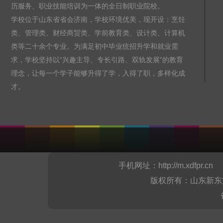
历服务、职业技能培训为一体的全日制职业院校。
学校位于山东省省会济南，学校环境优美，现开设：烹饪
类、管理类、财经商贸类、学前教育类、设计类、计算机
类等二十余个专业。为满足初中毕业统招升学和就业需
求，学校坚持以“兴趣主导、专长引路、双轨发展”的教育
理念，让每一个学子能够升得了学，入得了职，多样化成
才。
手机网址：
http://m.xdfpr.cn
山
版权所有：山东新东方烹饪职业