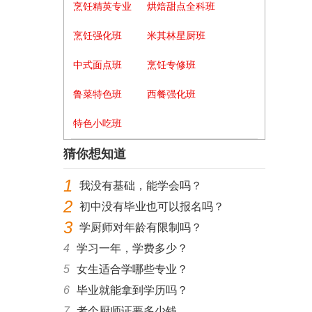
烹饪精英专业
烘焙甜点全科班
烹饪强化班
米其林星厨班
中式面点班
烹饪专修班
鲁菜特色班
西餐强化班
特色小吃班
猜你想知道
1
我没有基础，能学会吗？
2
初中没有毕业也可以报名吗？
3
学厨师对年龄有限制吗？
4
学习一年，学费多少？
5
女生适合学哪些专业？
6
毕业就能拿到学历吗？
7
考个厨师证要多少钱