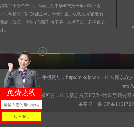
类等二十余个专业。为满足初中毕业统招升学和就业需
求，学校坚持以“兴趣主导、专长引路、双轨发展”的教育
理念，让每一个学子能够升得了学，入得了职，多样化成
才。
手机网址：
http://m.xdfpr.cn
山东新东方技
http:
免费热线
版权所有：山东新东方烹饪职业培训学院有限公司Copyright @
备案号：
鲁ICP备110176