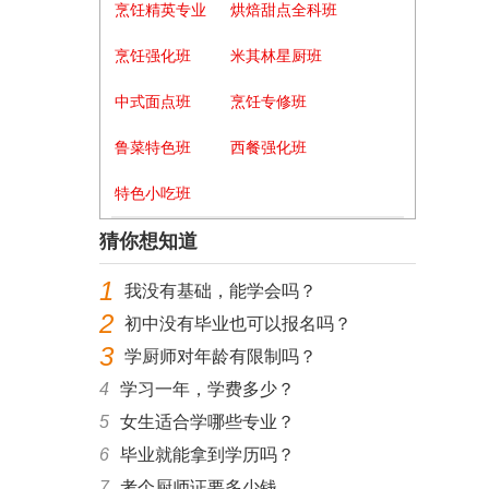
烹饪精英专业
烘焙甜点全科班
烹饪强化班
米其林星厨班
中式面点班
烹饪专修班
鲁菜特色班
西餐强化班
特色小吃班
猜你想知道
1
我没有基础，能学会吗？
2
初中没有毕业也可以报名吗？
3
学厨师对年龄有限制吗？
4
学习一年，学费多少？
5
女生适合学哪些专业？
6
毕业就能拿到学历吗？
7
考个厨师证要多少钱