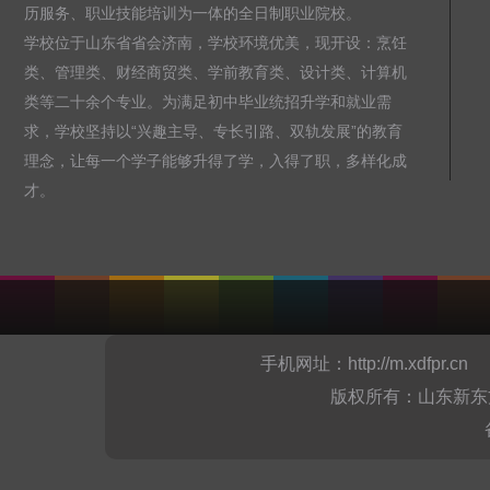
历服务、职业技能培训为一体的全日制职业院校。
学校位于山东省省会济南，学校环境优美，现开设：烹饪
类、管理类、财经商贸类、学前教育类、设计类、计算机
类等二十余个专业。为满足初中毕业统招升学和就业需
求，学校坚持以“兴趣主导、专长引路、双轨发展”的教育
理念，让每一个学子能够升得了学，入得了职，多样化成
才。
手机网址：
http://m.xdfpr.cn
山
版权所有：山东新东方烹饪职业