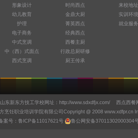
形象设计
时尚西点
来校地
幼儿教育
金鼎大厨
实训环
护理
菁英西点
就业服
电子商务
经典西点
中式烹调
西餐主厨
中（西）式面点
行政总厨研修
西式烹调
厨王传承
东新东方技工学校网址：
http://www.sdxdfjx.com/
西点西餐
培训学院有限公司Copyright @ 2008 www.xdfpr.cn Inc.All r
备案号：
鲁ICP备11017621号
鲁公网安备37011302000304