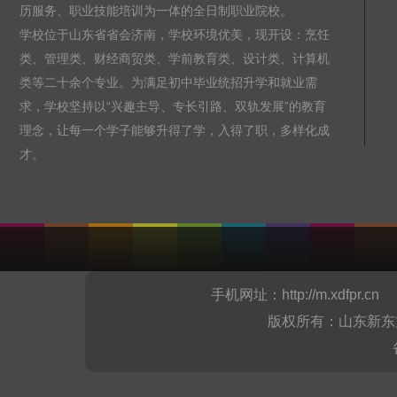
历服务、职业技能培训为一体的全日制职业院校。
学校位于山东省省会济南，学校环境优美，现开设：烹饪
类、管理类、财经商贸类、学前教育类、设计类、计算机
类等二十余个专业。为满足初中毕业统招升学和就业需
求，学校坚持以“兴趣主导、专长引路、双轨发展”的教育
理念，让每一个学子能够升得了学，入得了职，多样化成
才。
手机网址：
http://m.xdfpr.cn
山
版权所有：山东新东方烹饪职业