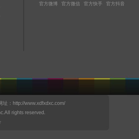
官方微博
官方微信
官方快手
官方抖音
址
境
务
网址：
http://www.xdfxdxc.com/
ights reserved.
号