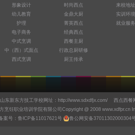
形象设计
时尚西点
来校地
幼儿教育
金鼎大厨
实训环
护理
菁英西点
就业服
电子商务
经典西点
中式烹调
西餐主厨
中（西）式面点
行政总厨研修
西式烹调
厨王传承
东新东方技工学校网址：
http://www.sdxdfjx.com/
西点西餐
培训学院有限公司Copyright @ 2008 www.xdfpr.cn Inc.All r
备案号：
鲁ICP备11017621号
鲁公网安备37011302000304