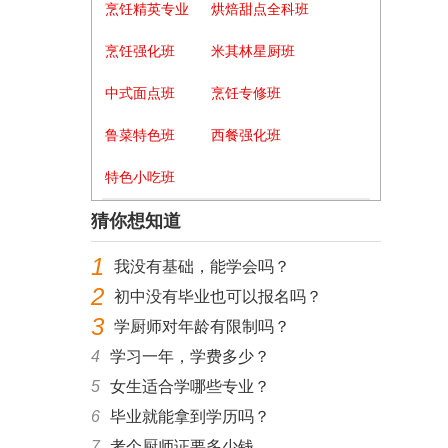
烹饪精英专业
烘焙甜点全科班
烹饪强化班
米其林星厨班
中式面点班
烹饪专修班
鲁菜特色班
西餐强化班
特色小吃班
猜你想知道
1
我没有基础，能学会吗？
2
初中没有毕业也可以报名吗？
3
学厨师对年龄有限制吗？
4
学习一年，学费多少？
5
女生适合学哪些专业？
6
毕业就能拿到学历吗？
7
考个厨师证要多少钱