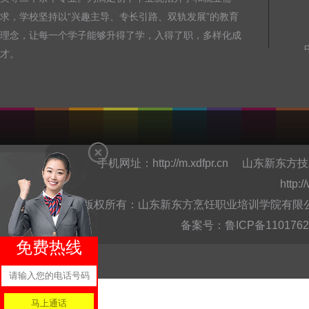
求，学校坚持以“兴趣主导、专长引路、双轨发展”的教育
理念，让每一个学子能够升得了学，入得了职，多样化成
才。
手机网址：
http://m.xdfpr.cn
山东新东方技
http:
版权所有：山东新东方烹饪职业培训学院有限公司Copyright @
备案号：
鲁ICP备110176
免费热线