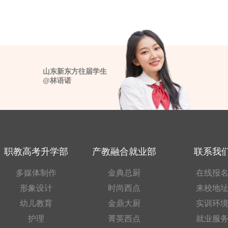
山东新东方往届学生
@林语诺
职教高考升学部
产教融合就业部
联系我
多媒体制作
金典总厨
在线报
形象设计
时尚西点
来校地
幼儿教育
金鼎大厨
实训环
护理
菁英西点
就业服