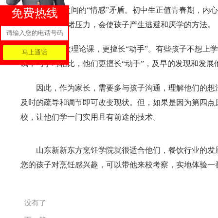
3、
同学之间的
“情感”矛盾。初中生正值青春期，内
免费热线
斗。长期的情绪压力，会使孩子产生逃避和厌学的方法。
4、
不喜欢理论课，更擅长
“动手”。有些孩子不想上
试，与学习相比，他们更擅长“动手”，及早的发现和发展
因此，作为家长，需要多与孩子沟通，理解他们的想
及时的疏导和调节即可改变现状。但，如果是因为第四点
校，让他们学一门实用且有前途的技术。
山东新新东方烹饪学院就很适合他们，餐饮行业的发
您的孩子对烹饪感兴趣，可以带他来校考察，实地体验一
没有了