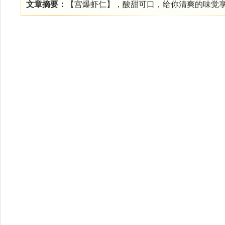
文章摘要：
【宫爆虾仁】，酸甜可口，给你清爽的味觉享受··