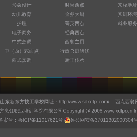
形象设计
时尚西点
来校地
幼儿教育
金鼎大厨
实训环
护理
菁英西点
就业服
电子商务
经典西点
中式烹调
西餐主厨
中（西）式面点
行政总厨研修
西式烹调
厨王传承
东新东方技工学校网址：
http://www.sdxdfjx.com/
西点西餐
培训学院有限公司Copyright @ 2008 www.xdfpr.cn Inc.All r
备案号：
鲁ICP备11017621号
鲁公网安备37011302000304