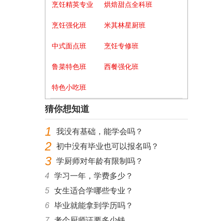
烹饪精英专业
烘焙甜点全科班
烹饪强化班
米其林星厨班
中式面点班
烹饪专修班
鲁菜特色班
西餐强化班
特色小吃班
猜你想知道
1
我没有基础，能学会吗？
2
初中没有毕业也可以报名吗？
3
学厨师对年龄有限制吗？
4
学习一年，学费多少？
5
女生适合学哪些专业？
6
毕业就能拿到学历吗？
7
考个厨师证要多少钱