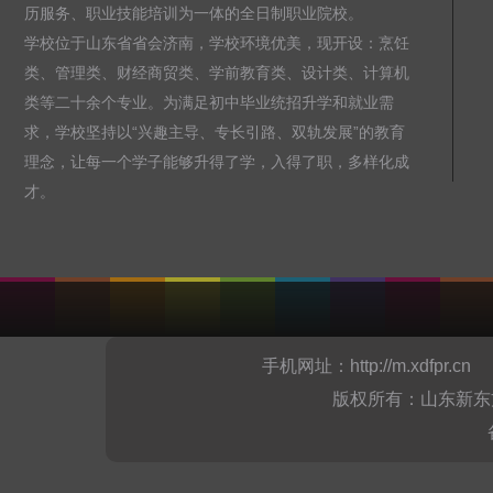
历服务、职业技能培训为一体的全日制职业院校。
学校位于山东省省会济南，学校环境优美，现开设：烹饪
类、管理类、财经商贸类、学前教育类、设计类、计算机
类等二十余个专业。为满足初中毕业统招升学和就业需
求，学校坚持以“兴趣主导、专长引路、双轨发展”的教育
理念，让每一个学子能够升得了学，入得了职，多样化成
才。
手机网址：
http://m.xdfpr.cn
山
版权所有：山东新东方烹饪职业