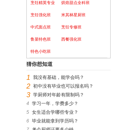
烹饪精英专业
烘焙甜点全科班
烹饪强化班
米其林星厨班
中式面点班
烹饪专修班
鲁菜特色班
西餐强化班
特色小吃班
猜你想知道
1
我没有基础，能学会吗？
2
初中没有毕业也可以报名吗？
3
学厨师对年龄有限制吗？
4
学习一年，学费多少？
5
女生适合学哪些专业？
6
毕业就能拿到学历吗？
7
考个厨师证要多少钱