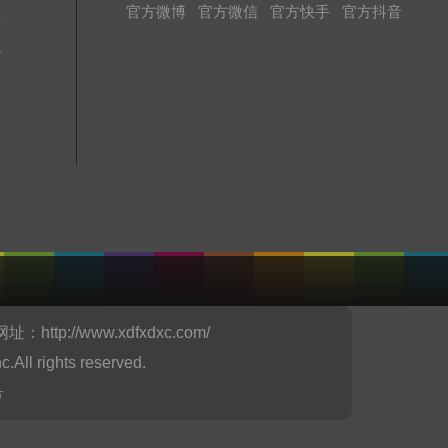
官方微博
官方微信
官方快手
官方抖音
址
境
务
网址：
http://www.xdfxdxc.com/
ights reserved.
号