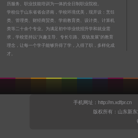
历服务、职业技能培训为一体的全日制职业院校。
学校位于山东省省会济南，学校环境优美，现开设：烹饪
类、管理类、财经商贸类、学前教育类、设计类、计算机
类等二十余个专业。为满足初中毕业统招升学和就业需
求，学校坚持以“兴趣主导、专长引路、双轨发展”的教育
理念，让每一个学子能够升得了学，入得了职，多样化成
才。
手机网址：
http://m.xdfpr.cn
山
版权所有：山东新东方烹饪职业