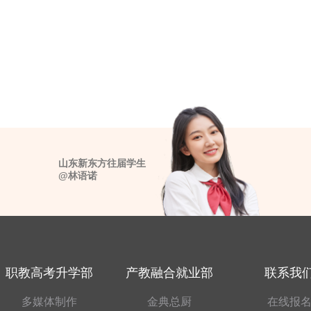
山东新东方往届学生
@林语诺
职教高考升学部
产教融合就业部
联系我
多媒体制作
金典总厨
在线报