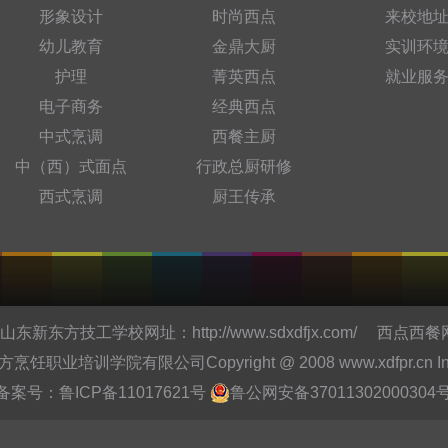
形象设计
时尚西点
来校地
幼儿教育
金鼎大厨
实训环
护理
菁英西点
就业服
电子商务
经典西点
中式烹调
西餐主厨
中（西）式面点
行政总厨研修
西式烹调
厨王传承
东新东方技工学校网址：
http://www.sdxdfjx.com/
西点西餐
培训学院有限公司Copyright @ 2008 www.xdfpr.cn Inc.All r
备案号：
鲁ICP备11017621号
鲁公网安备37011302000304