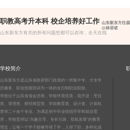
职教高考升本科 校企培养好工作
山东新东方往届
@林语诺
山东新东方有关的所有问题您都可以咨询，全天在线
学校简介
山东新东方是山东省政府部门批准的一所集中专、大专学
历服务、职业技能培训为一体的全日制职业院校。
学校位于山东省省会济南，学校环境优美，现开设：烹饪
类、管理类、财经商贸类、学前教育类、设计类、计算机
类等二十余个专业。为满足初中毕业统招升学和就业需
求，学校坚持以“兴趣主导、专长引路、双轨发展”的教育
理念，让每一个学子能够升得了学，入得了职，多样化成