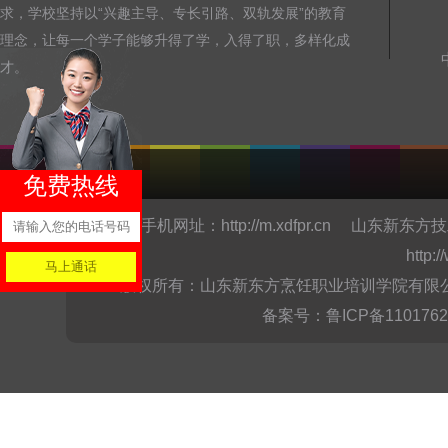
求，学校坚持以“兴趣主导、专长引路、双轨发展”的教育
理念，让每一个学子能够升得了学，入得了职，多样化成
才。
免费热线
手机网址：
http://m.xdfpr.cn
山东新东方技
http:
版权所有：山东新东方烹饪职业培训学院有限公司Copyright @
备案号：
鲁ICP备110176