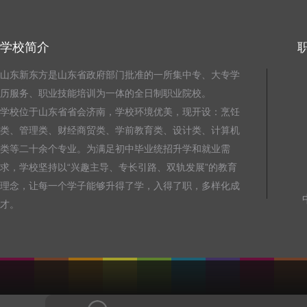
学校简介
山东新东方是山东省政府部门批准的一所集中专、大专学
历服务、职业技能培训为一体的全日制职业院校。
学校位于山东省省会济南，学校环境优美，现开设：烹饪
类、管理类、财经商贸类、学前教育类、设计类、计算机
类等二十余个专业。为满足初中毕业统招升学和就业需
求，学校坚持以“兴趣主导、专长引路、双轨发展”的教育
理念，让每一个学子能够升得了学，入得了职，多样化成
才。