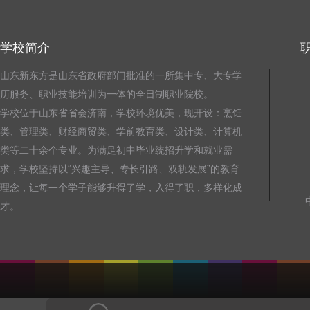
学校简介
山东新东方是山东省政府部门批准的一所集中专、大专学
历服务、职业技能培训为一体的全日制职业院校。
学校位于山东省省会济南，学校环境优美，现开设：烹饪
类、管理类、财经商贸类、学前教育类、设计类、计算机
类等二十余个专业。为满足初中毕业统招升学和就业需
求，学校坚持以“兴趣主导、专长引路、双轨发展”的教育
理念，让每一个学子能够升得了学，入得了职，多样化成
才。